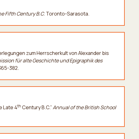
he Fifth Century B.C
. Toronto-Sarasota.
Überlegungen zum Herrscherkult von Alexander bis
ssion für alte Geschichte und Epigraphik des
365-382.
th
e Late 4
Century B.C.”
Annual of the British School