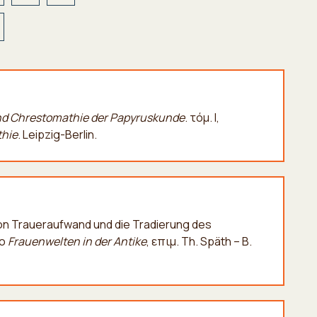
d Chrestomathie der Papyruskunde
. τόμ. I,
thie
. Leipzig-Berlin.
on Traueraufwand und die Tradierung des
το
Frauenwelten in der Antike
, επιμ. Th. Späth – B.