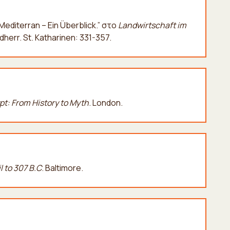
Mediterran – Ein Überblick.” στο
Landwirtschaft im
ldherr. St. Katharinen: 331-357.
pt: From History to Myth
. London.
 to 307 B.C
. Baltimore.