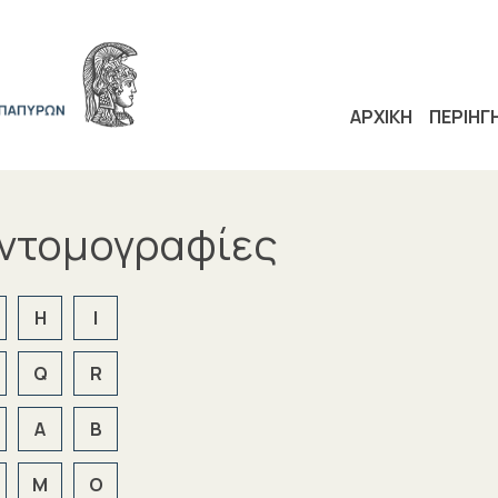
ΑΡΧΙΚΗ
ΠΕΡΙΗΓ
υντομογραφίες
H
I
Q
R
Α
Β
Μ
Ο