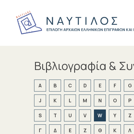
Βιβλιογραφία & Σ
A
B
C
D
E
F
G
J
K
L
M
N
O
P
S
T
U
V
W
Y
Z
Γ
Δ
Ε
Ζ
Θ
Κ
Λ