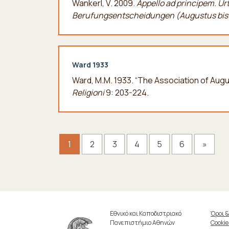
Wankerl, V. 2009.
Appello ad principem.
Urt
Berufungsentscheidungen (Augustus bis 
Ward 1933
Ward, M.M. 1933. “The Association of Augus
Religioni
9: 203-224.
1
2
3
4
5
6
»
Εθνικό και Καποδιστριακό
Όροι 
Πανεπιστήμιο Αθηνών
Cookie