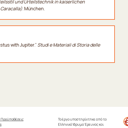
eilsstil und Urteilstechnik in kaiserlichen
Caracalla)
. München.
tus with Jupiter.”
Studi e Materiali di Storia delle
& Προϋποθέσεις
Το έργο υποστηρίχτηκε από το
s
Ελληνικό Ίδρυμα Έρευνας και