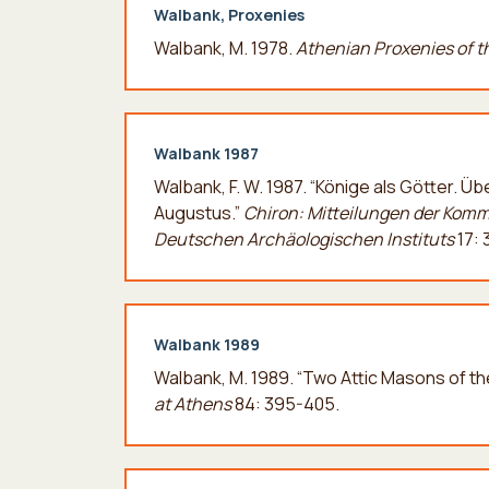
Walbank, Proxenies
Walbank, M. 1978.
Athenian Proxenies of t
Walbank 1987
Walbank, F. W. 1987. “Könige als Götter. 
Augustus.”
Chiron: Mitteilungen der Kommi
Deutschen Archäologischen Instituts
17: 
Walbank 1989
Walbank, M. 1989. “Two Attic Masons of th
at Athens
84: 395-405.