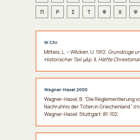
Π
Ρ
Σ
Τ
Φ
Χ
Ψ
W.Chr.
Mitteis, L. – Wilcken, U. 1912.
Grundzüge un
Historischer Teil
. μέρ. II,
Hälfte Chrestoma
Wagner-Hasel 2000
Wagner-Hasel, B. “Die Reglementierung v
Nachruhms der Toten in Griechenland.” σ
Wagner-Hasel. Stuttgart: 81-102.