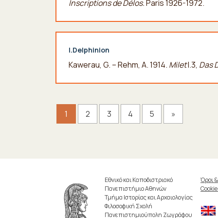
Inscriptions de Délos.
Paris 1926-1972.
I.Delphinion
Kawerau, G. – Rehm, A. 1914.
Milet
I.3,
Das D
1
2
3
4
5
»
Εθνικό και Καποδιστριακό
Όροι 
Πανεπιστήμιο Αθηνών
Cookie
Τμήμα Ιστορίας και Αρχαιολογίας
Φιλοσοφική Σχολή
Πανεπιστημιούπολη Ζωγράφου