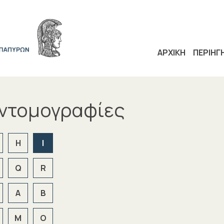
ΑΡΧΙΚΗ
ΠΕΡΙΗΓ
υντομογραφίες
H
I
Q
R
Α
Β
Μ
Ο