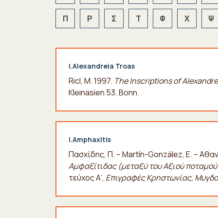
Π
Ρ
Σ
Τ
Φ
Χ
Ψ
I.Alexandreia Troas
Ricl, M. 1997.
The Ιnscriptions of Alexandre
Kleinasien
53. Bonn.
I.Amphaxitis
Πασχίδης, Π. – Martín-González, E. – Αθαν
Αμφαξίτιδας (μεταξύ του Αξιού ποταμού
τεύχος Α’,
Επιγραφές Κρηστωνίας, Μυγδο