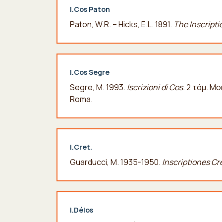
I.Cos Paton
Paton, W.R. – Hicks, E.L. 1891.
The Inscripti
I.Cos Segre
Segre, M. 1993.
Iscrizioni di Cos.
2 τόμ. Mon
Roma.
I.Cret.
Guarducci, M. 1935-1950.
Inscriptiones Cr
I.Délos