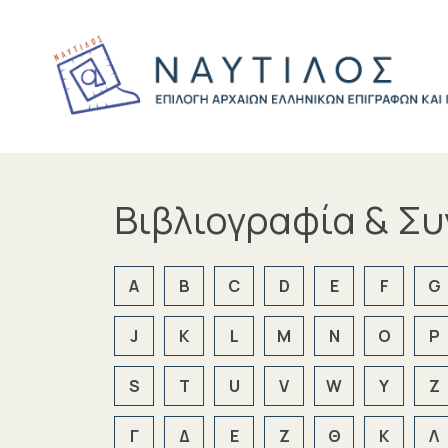
Βιβλιογραφία & Σ
A
B
C
D
E
F
G
J
K
L
M
N
O
P
S
T
U
V
W
Y
Z
Γ
Δ
Ε
Ζ
Θ
Κ
Λ