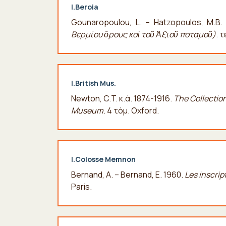
I.Beroia
Gounaropoulou, L. – Hatzopoulos, M.B.
Βερμίου ὄρους καὶ τοῦ Ἀξιοῦ ποταμοῦ)
. 
I.British Mus.
Newton, C.T. κ.ά. 1874-1916.
The Collection
Museum
. 4 τόμ. Oxford.
I.Colosse Memnon
Bernand, A. – Bernand, Ε. 1960.
Les inscri
Paris.