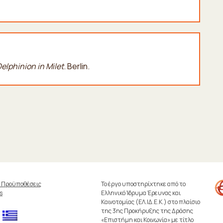
elphinion in Milet
. Berlin.
& Προϋποθέσεις
Το έργο υποστηρίχτηκε από το
s
Ελληνικό Ίδρυμα Έρευνας και
Καινοτομίας (ΕΛ.ΙΔ.Ε.Κ.) στο πλαίσιο
της 3ης Προκήρυξης της Δράσης
«Επιστήμη και Κοινωνία» με τίτλο