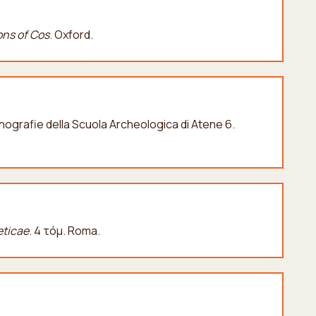
ons of Cos
. Oxford.
ografie della Scuola Archeologica di Atene 6.
eticae
. 4 τόμ. Roma.