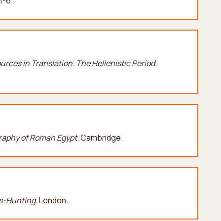
1-6.
ources in Translation.
The Hellenistic
Period
.
aphy of Roman Egypt
. Cambridge.
us-Hunting
. London.