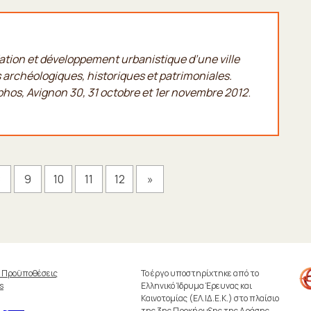
tion et développement urbanistique d’une ville
s archéologiques, historiques et patrimoniales.
phos, Avignon 30, 31 octobre et 1er novembre 2012
.
8
9
10
11
12
»
& Προϋποθέσεις
Το έργο υποστηρίχτηκε από το
s
Ελληνικό Ίδρυμα Έρευνας και
Καινοτομίας (ΕΛ.ΙΔ.Ε.Κ.) στο πλαίσιο
της 3ης Προκήρυξης της Δράσης