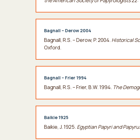
the American Society of Papyrologists
22: 
Bagnall – Derow 2004
Bagnall, R.S. – Derow, P. 2004.
Historical S
Oxford.
Bagnall – Frier 1994
Bagnall, R.S. – Frier, Β.W. 1994.
The Demogr
Baikie 1925
Baikie, J. 1925.
Egyptian Papyri and Papyr