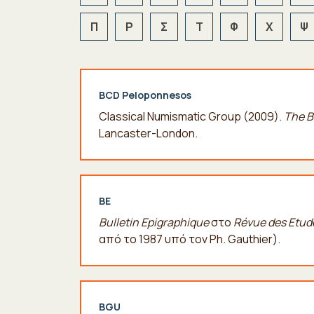
Π
Ρ
Σ
Τ
Φ
Χ
Ψ
BCD Peloponnesos
Classical Numismatic Group (2009).
The B
Lancaster-London.
BE
Bulletin Epigraphique
στο
Révue des Etud
από το 1987 υπό τον Ph. Gauthier).
BGU