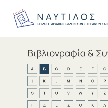
Βιβλιογραφία & Σ
A
B
C
D
E
F
G
J
K
L
M
N
O
P
S
T
U
V
W
Y
Z
Γ
Δ
Ε
Ζ
Θ
Κ
Λ