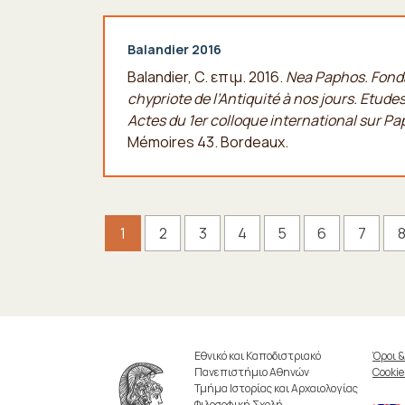
Balandier 2016
Balandier, C. επιμ. 2016.
Nea Paphos. Fonda
chypriote de l’Antiquité à nos jours. Etude
Actes du 1er colloque international sur Pa
Mémoires 43. Bordeaux.
1
2
3
4
5
6
7
Εθνικό και Καποδιστριακό
Όροι 
Πανεπιστήμιο Αθηνών
Cookie
Τμήμα Ιστορίας και Αρχαιολογίας
Φιλοσοφική Σχολή