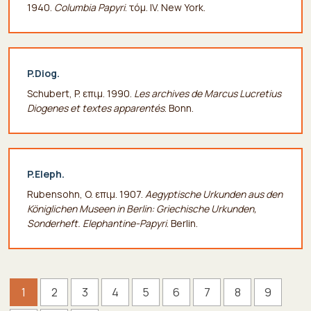
1940.
Columbia Papyri
. τόμ. IV. New York.
P.Diog.
Schubert, P. επιμ. 1990.
Les archives de Marcus Lucretius
Diogenes et textes apparentés
. Bonn.
P.Eleph.
Rubensohn, O. επιμ. 1907.
Aegyptische Urkunden aus den
Königlichen Museen in Berlin: Griechische Urkunden,
Sonderheft. Elephantine-Papyri
. Berlin.
1
2
3
4
5
6
7
8
9