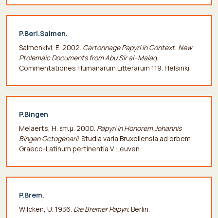
P.Berl.Salmen.
Salmenkivi, E. 2002.
Cartonnage Papyri in Context. New
Ptolemaic Documents from Abu Sir al–Malaq
.
Commentationes Humanarum Litterarum 119. Helsinki.
P.Bingen
Melaerts, H. επιμ. 2000.
Papyri in Honorem Johannis
Bingen Οctogenarii
. Studia varia Bruxellensia ad orbem
Graeco-Latinum pertinentia V. Leuven.
P.Brem.
Wilcken, U. 1936.
Die Bremer Papyri
. Berlin.