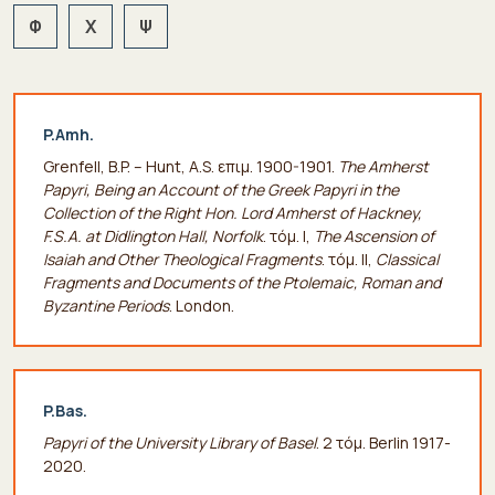
Φ
Χ
Ψ
P.Amh.
Grenfell, B.P. – Hunt, A.S. επιμ. 1900-1901.
The Amherst
Papyri, Being an Account of the Greek Papyri in the
Collection of the Right Hon. Lord Amherst of Hackney,
F.S.A. at Didlington Hall, Norfolk
. τόμ. I,
The Ascension of
Isaiah and Other Theological Fragments
. τόμ. II,
Classical
Fragments and Documents of the Ptolemaic, Roman and
Byzantine Periods
. London.
P.Bas.
Papyri of the University Library of Basel
. 2 τόμ. Berlin 1917-
2020.