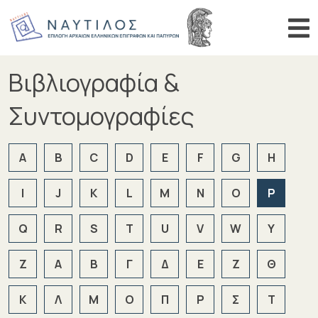
Αναζήτηση αριθμού
Αναζήτη
Βιβλιογραφία &
ΑΡΧΙΚΗ
ΠΕΡΙΗΓΗΣΗ
Συντομογραφίες
ΑΝΑΖΗΤΗΣΗ
A
B
C
D
E
F
G
H
ΒΙΒΛΙΟΓΡΑΦΙΑ
ΑΝΑΚΟΙΝΩΣΕΙΣ
I
J
K
L
M
N
O
P
Q
R
S
T
U
V
W
Y
Z
Α
Β
Γ
Δ
Ε
Ζ
Θ
Κ
Λ
Μ
Ο
Π
Ρ
Σ
Τ