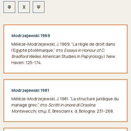
Φ
Χ
Ψ
Modrzejewski 1969
Mélèze-Modrzejewski, J. 1969. “La règle de droit dans
l’Egypte ptolémaique.” στο
Essays
in
Honour
of
C
.
Bradford
Welles
. American Studies in Papyrology I. New
Haven: 125-174.
Modrzejewski 1981
Mélèze-Modrzejewski, J. 1981. “La structure juridique du
mariage grec.” στο
Scritti
in
onore
di
Orsolina
Montevecchi
, επιμ. E. Bresciani κ. ά. Bologna: 231-268.