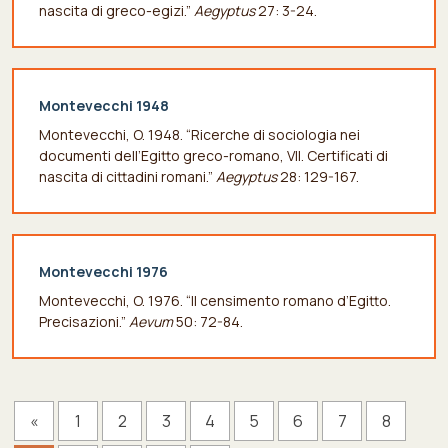
nascita di greco-egizi.”
Aegyptus
27: 3-24.
Montevecchi 1948
Montevecchi, O. 1948. “Ricerche di sociologia nei
documenti dell’Egitto greco-romano, VII. Certificati di
nascita di cittadini romani.”
Aegyptus
28: 129-167.
Montevecchi 1976
Montevecchi, O. 1976. “Il censimento romano d’Egitto.
Precisazioni.”
Aevum
50: 72-84.
«
1
2
3
4
5
6
7
8