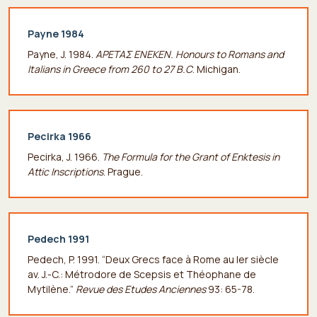
Payne 1984
Payne, J. 1984.
APETAΣ ENEKEN. Honours to Romans and
Italians in Greece from 260 to 27 B.C
. Michigan.
Pecirka 1966
Pecirka, J. 1966.
The Formula for the Grant of Enktesis in
Attic Inscriptions
. Prague.
Pedech 1991
Pedech, P. 1991. “Deux Grecs face à Rome au Ier siècle
av. J.-C.: Métrodore de Scepsis et Théophane de
Mytilène.”
Revue des Etudes Anciennes
93: 65-78.