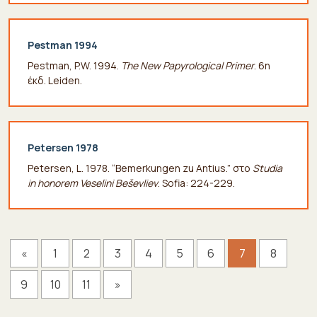
Pestman 1994
Pestman, P.W. 1994.
The New Papyrological Primer
. 6η
έκδ. Leiden.
Petersen 1978
Petersen, L. 1978. “Bemerkungen zu Antius.” στο
Studia
in honorem Veselini Beševliev
. Sofia: 224-229.
«
1
2
3
4
5
6
7
8
9
10
11
»