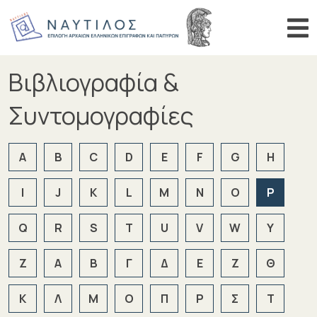
Αναζήτηση αριθμού
Αναζήτη
Βιβλιογραφία &
ΑΡΧΙΚΗ
ΠΕΡΙΗΓΗΣΗ
Συντομογραφίες
ΑΝΑΖΗΤΗΣΗ
A
B
C
D
E
F
G
H
ΒΙΒΛΙΟΓΡΑΦΙΑ
ΑΝΑΚΟΙΝΩΣΕΙΣ
I
J
K
L
M
N
O
P
Q
R
S
T
U
V
W
Y
Z
Α
Β
Γ
Δ
Ε
Ζ
Θ
Κ
Λ
Μ
Ο
Π
Ρ
Σ
Τ