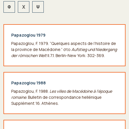
Φ
Χ
Ψ
Papazoglou 1979
Papazoglou, F. 1979. “Quelques aspects de l’histoire de
la province de Macédoine.” στο
Aufstieg und Niedergang
der römischen Welt
II.7.1. Berlin-New York: 302-369.
Papazoglou 1988
Papazoglou, F. 1988.
Les villes de Macédoine à l’époque
romaine
. Bulletin de correspondance hellénique
Supplément 16. Athènes.