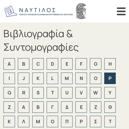
Αναζήτηση αριθμού
Αναζήτη
Βιβλιογραφία &
ΑΡΧΙΚΗ
ΠΕΡΙΗΓΗΣΗ
Συντομογραφίες
ΑΝΑΖΗΤΗΣΗ
A
B
C
D
E
F
G
H
ΒΙΒΛΙΟΓΡΑΦΙΑ
ΑΝΑΚΟΙΝΩΣΕΙΣ
I
J
K
L
M
N
O
P
Q
R
S
T
U
V
W
Y
Z
Α
Β
Γ
Δ
Ε
Ζ
Θ
Κ
Λ
Μ
Ο
Π
Ρ
Σ
Τ