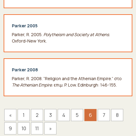
Parker 2005
Parker, R. 2005.
Polytheism and Society at Athens
.
Oxford-New York.
Parker 2008
Parker, R. 2008. “Religion and the Athenian Empire.” στο
The Athenian Empire
. επιμ. P. Low. Edinburgh: 146-155.
«
1
2
3
4
5
6
7
8
9
10
11
»