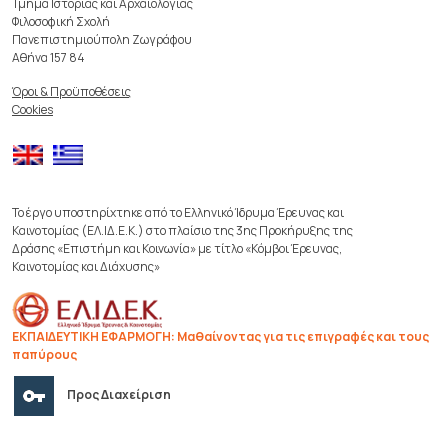
Τμήμα Ιστορίας και Αρχαιολογίας
Φιλοσοφική Σχολή
Πανεπιστημιούπολη Ζωγράφου
Αθήνα 157 84
Όροι & Προϋποθέσεις
Cookies
Το έργο υποστηρίχτηκε από το Ελληνικό Ίδρυμα Έρευνας και
Καινοτομίας (ΕΛ.ΙΔ.Ε.Κ.) στο πλαίσιο της 3ης Προκήρυξης της
Δράσης «Επιστήμη και Κοινωνία» με τίτλο «Κόμβοι Έρευνας,
Καινοτομίας και Διάχυσης»
ΕΚΠΑΙΔΕΥΤΙΚΗ ΕΦΑΡΜΟΓΗ: Μαθαίνοντας για τις επιγραφές και τους
παπύρους
Προς Διαχείριση