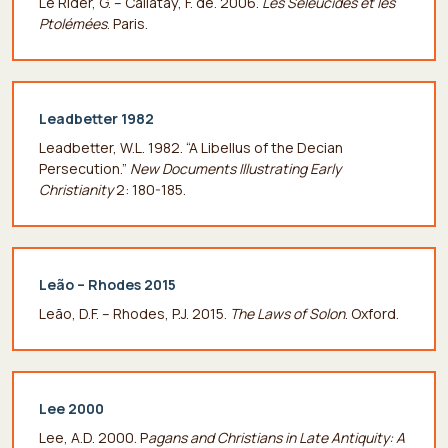
Le Rider, G. – Callataÿ, F. de. 2006.
Les Séleucides et les
Ptolémées
. Paris.
Leadbetter 1982
Leadbetter, W.L. 1982. “A Libellus of the Decian
Persecution.”
New Documents Illustrating Early
Christianity
2: 180-185.
Leão – Rhodes 2015
Leão, D.F. – Rhodes, P.J. 2015.
The Laws of Solon
. Oxford.
Lee 2000
Lee, A.D. 2000. P
agans and Christians in Late Antiquity: A