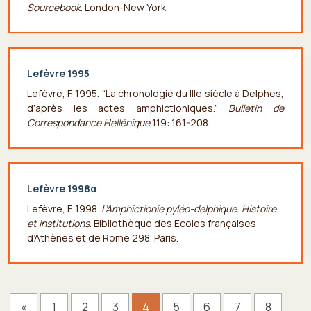
Sourcebook
. London-New York.
Lefèvre 1995
Lefèvre, F. 1995. “La chronologie du IIIe siècle à Delphes,
d’après les actes amphictioniques.”
Bulletin de
Correspondance Hellénique
119: 161-208.
Lefèvre 1998α
Lefèvre, F. 1998.
L’Amphictionie pyléo-delphique. Histoire
et institutions
. Bibliothèque des Ecoles françaises
d’Athènes et de Rome 298. Paris.
«
1
2
3
4
5
6
7
8