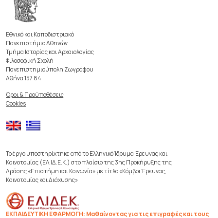
Εθνικό και Καποδιστριακό
Πανεπιστήμιο Αθηνών
Τμήμα Ιστορίας και Αρχαιολογίας
Φιλοσοφική Σχολή
Πανεπιστημιούπολη Ζωγράφου
Αθήνα 157 84
Όροι & Προϋποθέσεις
Cookies
Το έργο υποστηρίχτηκε από το Ελληνικό Ίδρυμα Έρευνας και
Καινοτομίας (ΕΛ.ΙΔ.Ε.Κ.) στο πλαίσιο της 3ης Προκήρυξης της
Δράσης «Επιστήμη και Κοινωνία» με τίτλο «Κόμβοι Έρευνας,
Καινοτομίας και Διάχυσης»
ΕΚΠΑΙΔΕΥΤΙΚΗ ΕΦΑΡΜΟΓΗ: Μαθαίνοντας για τις επιγραφές και τους