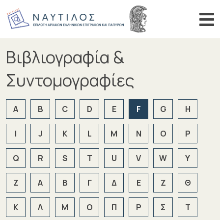
Αναζήτηση αριθμού
Αναζήτη
Βιβλιογραφία &
ΑΡΧΙΚΗ
ΠΕΡΙΗΓΗΣΗ
Συντομογραφίες
ΑΝΑΖΗΤΗΣΗ
A
B
C
D
E
F
G
H
ΒΙΒΛΙΟΓΡΑΦΙΑ
ΑΝΑΚΟΙΝΩΣΕΙΣ
I
J
K
L
M
N
O
P
Q
R
S
T
U
V
W
Y
Z
Α
Β
Γ
Δ
Ε
Ζ
Θ
Κ
Λ
Μ
Ο
Π
Ρ
Σ
Τ