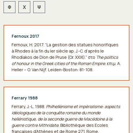
Φ
Χ
Ψ
Fernoux 2017
Fernoux, H. 2017. “La gestion des statues honorifiques
à Rhodes à la fin du Ier siècle ap. J.-C. d’après le
Rhodiakos de Dion de Pruse (Or. XXXI).” στο
The politics
of honour in the Greek cities of the Roman Empire
. επιμ. Α.
Heller – O. Van Nijf
.
Leiden-Boston: 81-108.
Ferrary 1988
Ferrary, J.-L. 1988.
Philhellénisme et impérialisme: aspects
idéologiques de la conquête romaine du monde
hellénistique, de la seconde guerre de Macédoine à la
guerre contre Mithridate
. Bibliothèque des Ecoles
françaises d’Athènes et de Rome 271. Rome.