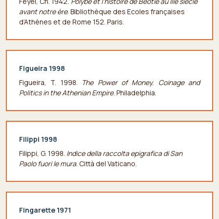
Feyel, Ch. 1942
. Polybe et l’histoire de Béotie au IIIe siècle
avant notre ère
. Bibliothèque des Ecoles françaises
d’Athènes et de Rome 152. Paris.
Figueira 1998
Figueira, T. 1998.
The Power of Money. Coinage and
Politics in the Athenian Empire
. Philadelphia.
Filippi 1998
Filippi, G. 1998.
Indice della raccolta epigrafica di San
Paolo fuori le mura
. Città del Vaticano.
Fingarette 1971