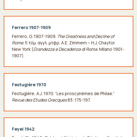
Ferrero 1907-1909
Ferrero, G. 1907-1909.
The Greatness and Decline of
Rome
. 5 τόμ. αγγλ. μτφρ. A.E. Zimmern – H.J. Chaytor.
New York (
Grandezza e Decadenza di Roma
. Milano 1901-
1907).
Festugière 1970
Festugière, A.J. 1970. “Les proscynèmes de Philae.”
Revue des Etudes Grecques
83: 175-197.
Feyel 1942