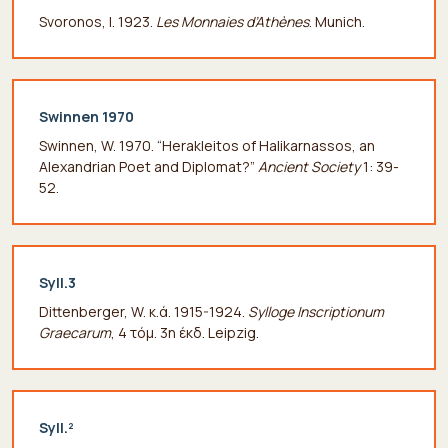
Svoronos, I. 1923.
Les Monnaies d’Athènes
. Munich.
Swinnen 1970
Swinnen, W. 1970. “Herakleitos of Halikarnassos, an
Alexandrian Poet and Diplomat?”
Ancient Society
1: 39-
52.
Syll.3
Dittenberger, W. κ.ά. 1915-1924.
Sylloge Inscriptionum
Graecarum
, 4 τόμ. 3η έκδ. Leipzig.
Syll.²