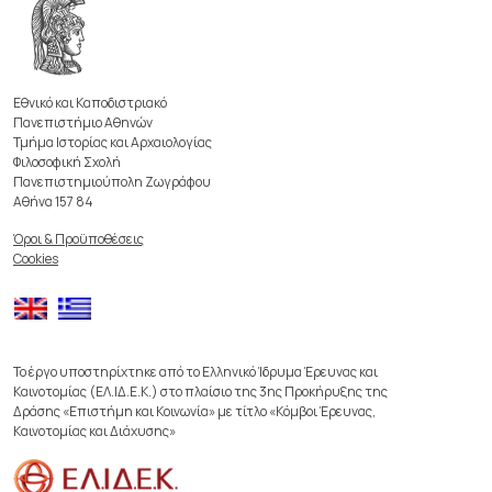
Εθνικό και Καποδιστριακό
Πανεπιστήμιο Αθηνών
Τμήμα Ιστορίας και Αρχαιολογίας
Φιλοσοφική Σχολή
Πανεπιστημιούπολη Ζωγράφου
Αθήνα 157 84
Όροι & Προϋποθέσεις
Cookies
Το έργο υποστηρίχτηκε από το Ελληνικό Ίδρυμα Έρευνας και
Καινοτομίας (ΕΛ.ΙΔ.Ε.Κ.) στο πλαίσιο της 3ης Προκήρυξης της
Δράσης «Επιστήμη και Κοινωνία» με τίτλο «Κόμβοι Έρευνας,
Καινοτομίας και Διάχυσης»