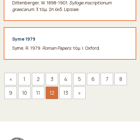
Dittenberger, W. 1898-1901.
Sylloge inscriptionum
graecarum
. 3 τόμ. 2η έκδ. Lipsiae.
Syme 1979
Syme, R. 1979.
Roman Papers
. τόμ. I. Oxford.
«
1
2
3
4
5
6
7
8
9
10
11
12
13
»